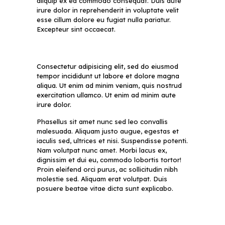
aliquip ex ea commodo consequat. Duis aute
irure dolor in reprehenderit in voluptate velit
esse cillum dolore eu fugiat nulla pariatur.
Excepteur sint occaecat.
Consectetur adipisicing elit, sed do eiusmod
tempor incididunt ut labore et dolore magna
aliqua. Ut enim ad minim veniam, quis nostrud
exercitation ullamco. Ut enim ad minim aute
irure dolor.
Phasellus sit amet nunc sed leo convallis
malesuada. Aliquam justo augue, egestas et
iaculis sed, ultrices et nisi. Suspendisse potenti.
Nam volutpat nunc amet. Morbi lacus ex,
dignissim et dui eu, commodo lobortis tortor!
Proin eleifend orci purus, ac sollicitudin nibh
molestie sed. Aliquam erat volutpat. Duis
posuere beatae vitae dicta sunt explicabo.